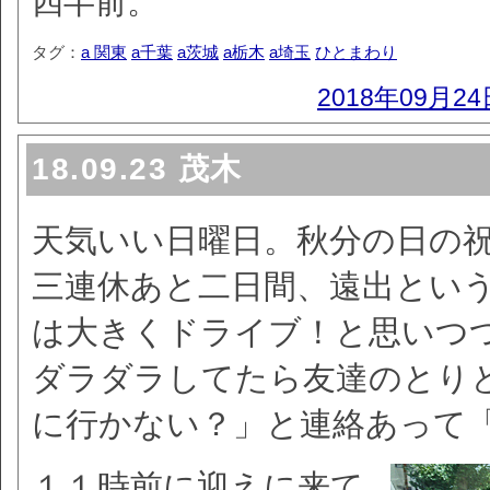
四半前。
タグ：
a 関東
a千葉
a茨城
a栃木
a埼玉
ひとまわり
2018年09月24
18.09.23 茂木
天気いい日曜日。秋分の日の
三連休あと二日間、遠出とい
は大きくドライブ！と思いつ
ダラダラしてたら友達のとり
に行かない？」と連絡あって
１１時前に迎えに来て