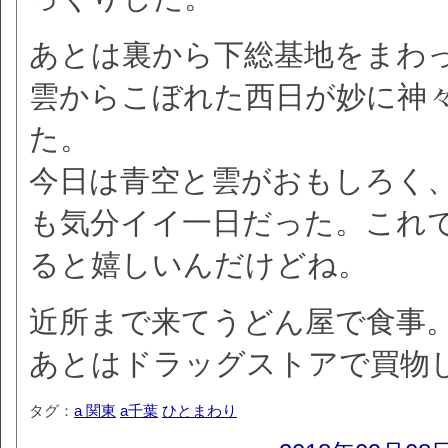
あとは裏から下総基地をまわ
雲からこぼれた西日が妙に神
た。
今日は青空と雲がおもしろく
も気分イイ一日だった。これ
ると嬉しいんだけどね。
近所まで来てうどん屋で食事
あとはドラッグストアで買物
タグ：
a 関東
a千葉
ひとまわり