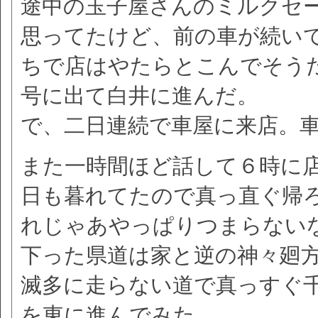
途中の玉子屋さんのミルクセ
思ってたけど、前の車が続い
ちで店はやたらとこんでそう
号に出て白井に進んだ。
で、二日連続で車屋に来店。
また一時間ほど話して６時に
日も暮れてたので真っ直ぐ帰
れじゃあやっぱりつまらない
下った県道は家と逆の神々廻
滅多に走らない道で真っすぐ
を東に進んでみた。