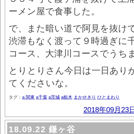
ーメン屋で食事した。
で、また暗い道で阿見を抜け
渋滞もなく渡って９時過ぎに
コース、大津川コースでうち
とりとりさん今日は一日あり
てくださいな。
タグ：
a 関東
a千葉
a茨城
a栃木
まかせきり
ひとまわり
2018年09月23
18.09.22 鎌ヶ谷