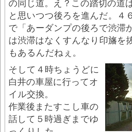
の同じ道。え？この踏切の道
と思いつつ後ろを進んだ。４
で「あーダンプの後ろで渋滞
は渋滞はなくすんなり印旛を
もあるんだねぇ。
そして４時ちょうどに
白井の車屋に行ってオ
イル交換。
作業後またすこし車の
話して５時過ぎまでゆ
っくりした。