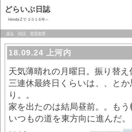
どらいぶ日誌
Honda Z で ２０１６年～
戻る
RSS
管理者用
18.09.24 上河内
天気薄晴れの月曜日。振り替え
三連休最終日くらいは、、とか
り。。
家を出たのは結局昼前。。もう
いつもの道を東方向に進んだ。