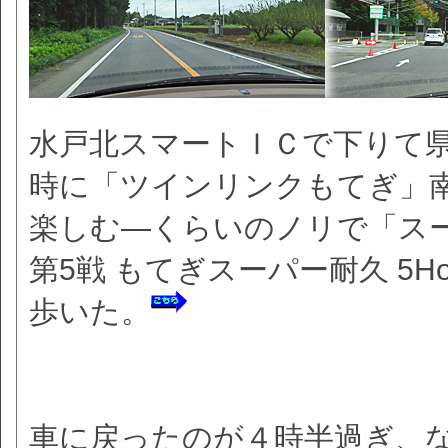
水戸北スマートＩＣで下りて
時に「ツインリンクもてぎ」
楽しむ―くらいのノリで「スー
第5戦 もてぎスーパー耐久 5Ho
歩いた。
車に戻ったのが４時半過ぎ、