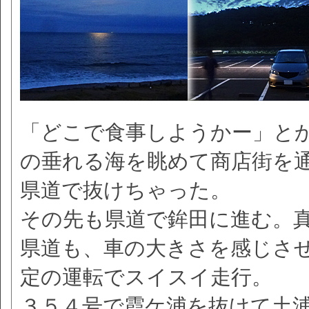
「どこで食事しようかー」と
の垂れる海を眺めて商店街を
県道で抜けちゃった。
その先も県道で鉾田に進む。
県道も、車の大きさを感じさ
定の運転でスイスイ走行。
３５４号で霞ケ浦を抜けて土