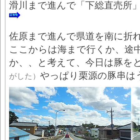
滑川まで進んで「下総直売所
佐原まで進んで県道を南に折
ここからは海まで行くか、途
か、、と考えて、今日は豚を
やっぱり栗源の豚串は
がした）