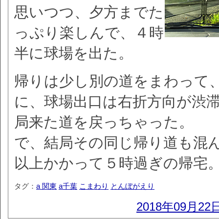
思いつつ、夕方までた
っぷり楽しんで、４時
半に球場を出た。
帰りは少し別の道をまわって
に、球場出口は右折方向が渋
局来た道を戻っちゃった。
で、結局その同じ帰り道も混
以上かかって５時過ぎの帰宅
タグ：
a 関東
a千葉
こまわり
とんぼがえり
2018年09月22