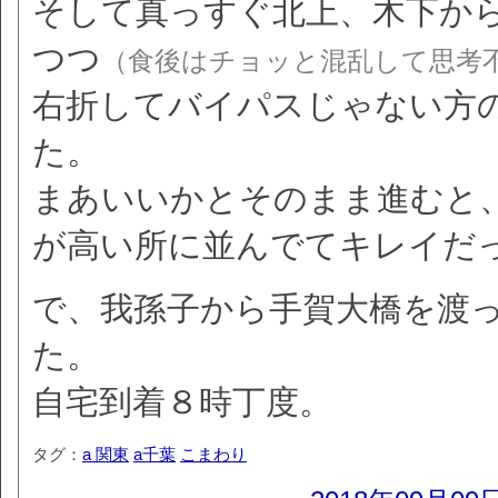
そして真っすぐ北上、木下か
つつ
（食後はチョッと混乱して思考
右折してバイパスじゃない方
た。
まあいいかとそのまま進むと
が高い所に並んでてキレイだ
で、我孫子から手賀大橋を渡
た。
自宅到着８時丁度。
タグ：
a 関東
a千葉
こまわり