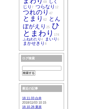
まわり
しく
69
つらなり
じり
7
12
つれのり
47
とまり
とん
62
ひ
ぼがえり
25
とまわり
174
まいり
ふねわたり
4
6
まかせきり
8
ログ検索
最近の記事
18.11.03 白井
2018/11/03 10:15
18.10.28 栗原