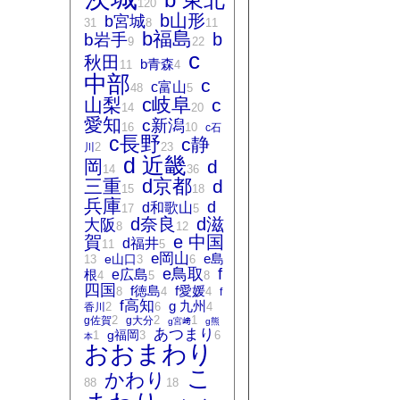
120
b山形
b宮城
31
8
11
b福島
b
b岩手
9
22
c
秋田
b青森
11
4
中部
c
c富山
48
5
c岐阜
山梨
c
14
20
愛知
c新潟
16
10
c石
c長野
c静
2
23
川
d 近畿
岡
d
14
36
d京都
三重
d
15
18
兵庫
d
d和歌山
17
5
d奈良
d滋
大阪
8
12
賀
e 中国
d福井
11
5
e岡山
e島
e山口
13
3
6
e鳥取
f
根
e広島
4
5
8
四国
f徳島
f愛媛
8
4
4
f
f高知
g 九州
2
6
4
香川
2
2
1
g佐賀
g大分
g宮﨑
g熊
あつまり
g福岡
1
3
6
本
おおまわり
こ
かわり
88
18