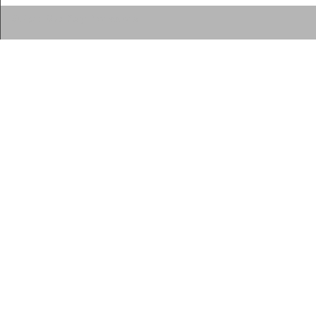
Script :
Web Diary Professional