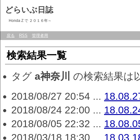
どらいぶ日誌
Honda Z で ２０１６年～
戻る
RSS
管理者用
検索結果一覧
タグ
a神奈川
の検索結果は
2018/08/27 20:54 ...
18.08.
2018/08/24 22:00 ...
18.08.
2018/08/05 22:32 ...
18.08
2018/03/18 18:30 ...
18.03.