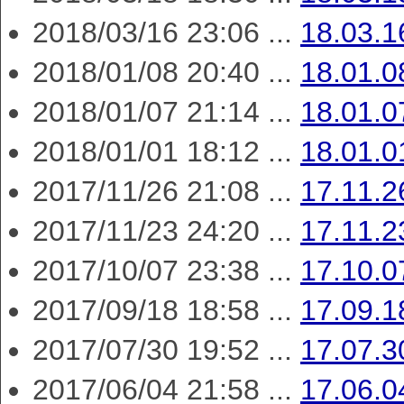
2018/03/16 23:06 ...
18.03.
2018/01/08 20:40 ...
18.01
2018/01/07 21:14 ...
18.01
2018/01/01 18:12 ...
18.01.
2017/11/26 21:08 ...
17.11.
2017/11/23 24:20 ...
17.11.
2017/10/07 23:38 ...
17.10.
2017/09/18 18:58 ...
17.09
2017/07/30 19:52 ...
17.07.
2017/06/04 21:58 ...
17.06.