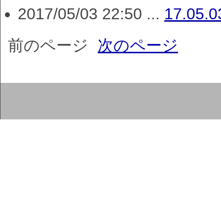
2017/05/03 22:50 ...
17.05.
前のページ
次のページ
Script :
Web Diary Professiona