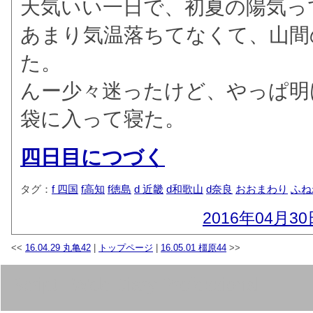
天気いい一日で、初夏の陽気っ
あまり気温落ちてなくて、山間
た。
んー少々迷ったけど、やっぱ明
袋に入って寝た。
四日目につづく
タグ：
f 四国
f高知
f徳島
d 近畿
d和歌山
d奈良
おおまわり
ふね
2016年04月30
<<
16.04.29 丸亀42
|
トップページ
|
16.05.01 橿原44
>>
Script :
Web Diary Professional