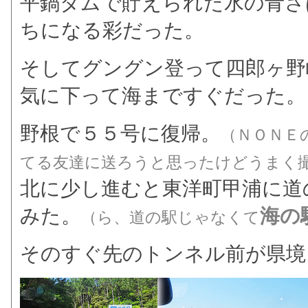
平鍋ダムで貯えられた水の青さ
ちになる彩だった。
そしてグングン登って四郎ヶ野
気に下って海まですぐだった。
野根で５５号に復帰。
（ＮＯＮＥ
てる友達に送ろうと思ったけどうまく
北に少し進むと東洋町甲浦に道
みた。
海の
（ら、道の駅じゃなくて
そのすぐ先のトンネル前が県境