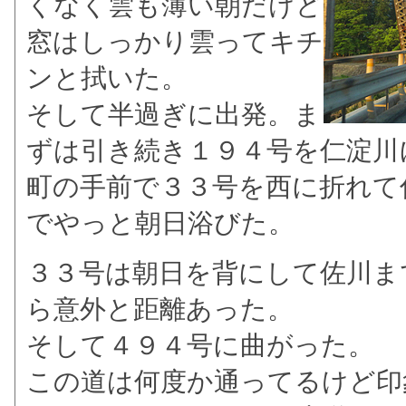
くなく雲も薄い朝だけど
窓はしっかり雲ってキチ
ンと拭いた。
そして半過ぎに出発。ま
ずは引き続き１９４号を仁淀川
町の手前で３３号を西に折れて
でやっと朝日浴びた。
３３号は朝日を背にして佐川ま
ら意外と距離あった。
そして４９４号に曲がった。
この道は何度か通ってるけど印