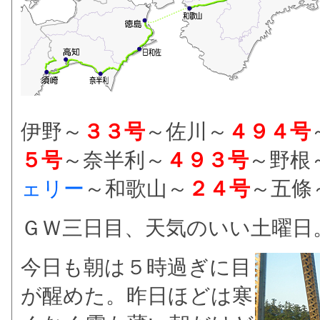
伊野～
３３号
～佐川～
４９４号
５号
～奈半利～
４９３号
～野根
ェリー
～和歌山～
２４号
～五條
ＧＷ三日目、天気のいい土曜日
今日も朝は５時過ぎに目
が醒めた。昨日ほどは寒