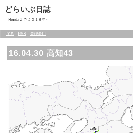
どらいぶ日誌
Honda Z で ２０１６年～
戻る
RSS
管理者用
16.04.30 高知43