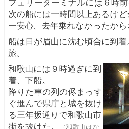
フェリーターミナルには６時前
次の船には一時間以上あるけど
一安心。去年乗れなかったから
船は日が眉山に沈む頃合に到着
旅。
和歌山には９時過ぎに到
着、下船。
降りた車の列の侭まっす
ぐ進んで県庁と城を抜け
る三年坂通りで和歌山市
街を抜けた。
（和歌山はな