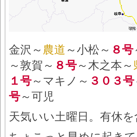
金沢～
農道
～小松～
８号
～敦賀～
８号
～木之本～
１号
～マキノ～
３０３号
号
～可児
天気いい土曜日。有休を
ちょこっと早めに起きて