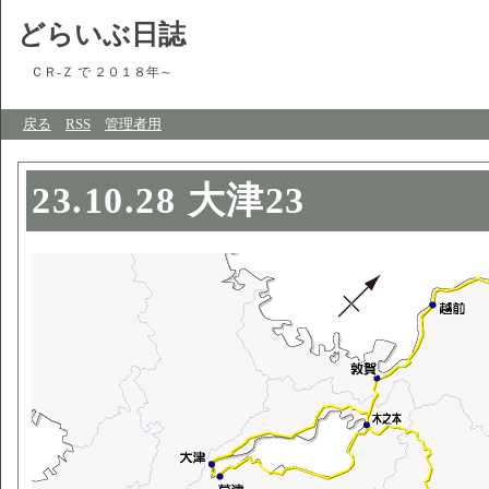
どらいぶ日誌
ＣＲ-Ｚ で ２０１８年～
戻る
RSS
管理者用
23.10.28 大津23