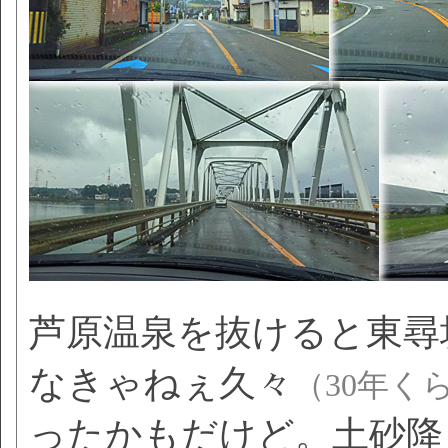
芦原温泉を抜けると東尋
なきゃねぇ久々
（30年く
ったかもだけど。土砂降