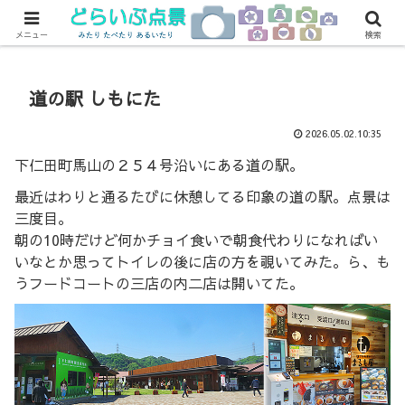
→どらいぶ帳
→旧点景
メニュー
検索
道の駅 しもにた
2026.05.02.10:35
下仁田町馬山の２５４号沿いにある道の駅。
最近はわりと通るたびに休憩してる印象の道の駅。点景は
三度目。
朝の10時だけど何かチョイ食いで朝食代わりになればい
いなとか思ってトイレの後に店の方を覗いてみた。ら、も
うフードコートの三店の内二店は開いてた。