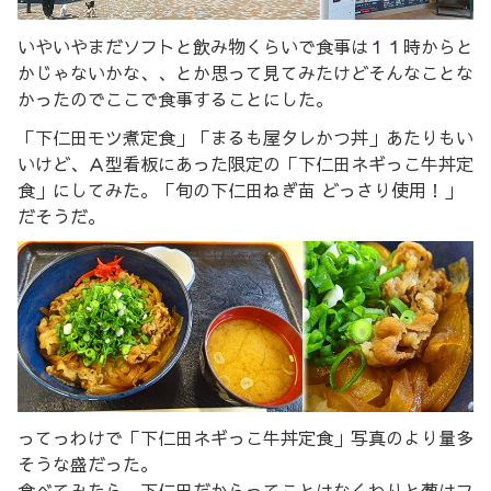
いやいやまだソフトと飲み物くらいで食事は１１時からと
かじゃないかな、、とか思って見てみたけどそんなことな
かったのでここで食事することにした。
「下仁田モツ煮定食」「まるも屋タレかつ丼」あたりもい
いけど、Ａ型看板にあった限定の「下仁田ネギっこ牛丼定
食」にしてみた。「旬の下仁田ねぎ苗 どっさり使用！」
だそうだ。
ってっわけで「下仁田ネギっこ牛丼定食」写真のより量多
そうな盛だった。
食べてみたら、下仁田だからってことはなくわりと葱はフ