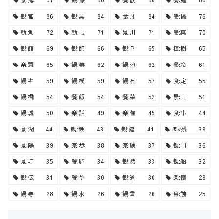
観:宮
86
観:具
84
食:丼
84
餐:揚
76
動:魚
72
動:虫
71
景:川
71
餐:菓
70
観:館
69
観:飾
66
観:Ｐ
65
植:樹
65
楽:買
65
観:装
62
観:池
62
餐:冷
61
観:キ
59
観:模
59
観:石
57
食:定
55
観:橋
54
餐:飯
54
餐:菜
52
景:山
51
観:城
50
楽:話
49
楽:催
45
食:串
44
景:湖
44
観:鉄
43
観:建
41
楽<残
39
景:陽
39
楽:歩
38
楽:験
37
観:門
36
景:町
35
餐:卵
34
観:然
33
観:船
32
観:伝
31
餐:や
30
観:道
30
楽:懐
29
観:寺
28
観:水
26
観:重
26
楽:触
25