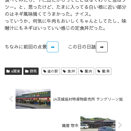
ツー。と、思ったけど、たまに入ってる白い根に近い部分
のはネギ風味強くてうまかった。ナイス。
っていうか、何気に牛肉もおいしくちゃんとしてたし、味
噌汁にもネギはいっていい感じの定食丼だった。
ちなみに前回の点景
この日の日誌
➡
➡
a関東
群馬
道の駅
食:丼
餐:肉
餐:菜
JA茨城旭村特産物直売所 サングリーン旭
麺屋 惣市