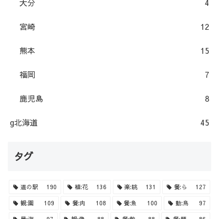
大分
4
宮崎
12
熊本
15
福岡
7
鹿児島
8
g北海道
45
タグ
道の駅
190
植:花
136
楽:眺
131
餐:ら
127
観:園
109
餐:肉
108
餐:魚
100
動:鳥
97
景:海
97
観:像
88
餐:飲
88
餐:麺
86