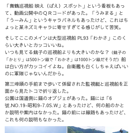
「舞鶴巡視船 映え（ばえ）スポット」という看板もあっ
て、動画公開中のＱＲコードがあった。「うみまる」と
「うーみん」というキャラパネルもあったけど、これはち
ょっと某ネズミキャラに寄せすぎてる感じがして苦笑。
そしてここのメインは大型巡視船 PL93「わかさ」このく
らい大きいとカッコいいね。
いつも見てる銚子の巡視船よりも大きいのかな？
（銚子の
船
「かとり」は500トン級で「わかさ」は1000トン級だそうだ）
は白い方がカッコイイよね。自衛艦も白くしちゃえばいい
のに軍隊じゃないんだから。
第三埠頭の手前まで歩いて係留された監視艇と巡視船を正
面から見たトコで折り返した。
公園は国道側に錨のオブジェがあった。錨には「6
號.NO.19-昭和9-7.0S.W」とあったけど、何の船のかと
か説明や案内はなかった。錨の前には線路もあったけど、
これも何の説明もなかった。