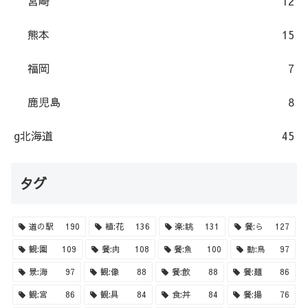
宮崎
12
熊本
15
福岡
7
鹿児島
8
g北海道
45
タグ
道の駅
190
植:花
136
楽:眺
131
餐:ら
127
観:園
109
餐:肉
108
餐:魚
100
動:鳥
97
景:海
97
観:像
88
餐:飲
88
餐:麺
86
観:宮
86
観:具
84
食:丼
84
餐:揚
76