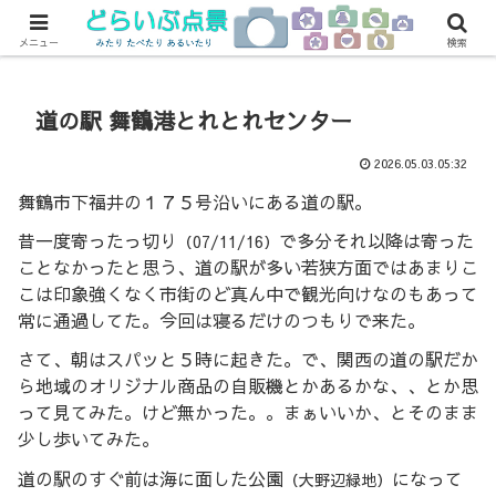
→どらいぶ帳
→旧点景
メニュー
検索
道の駅 舞鶴港とれとれセンター
2026.05.03.05:32
舞鶴市下福井の１７５号沿いにある道の駅。
昔一度寄ったっ切り
で多分それ以降は寄った
（07/11/16）
ことなかったと思う、道の駅が多い若狭方面ではあまりこ
こは印象強くなく市街のど真ん中で観光向けなのもあって
常に通過してた。今回は寝るだけのつもりで来た。
さて、朝はスパッと５時に起きた。で、関西の道の駅だか
ら地域のオリジナル商品の自販機とかあるかな、、とか思
って見てみた。けど無かった。。まぁいいか、とそのまま
少し歩いてみた。
道の駅のすぐ前は海に面した公園
になって
（大野辺緑地）