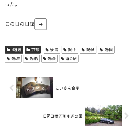
った。
この日の日誌
➡
d近畿
京都
景:海
観:キ
観:具
観:園
観:塔
観:船
観:鉄
道の駅
こいさん食堂
旧岡田橋河川水辺公園