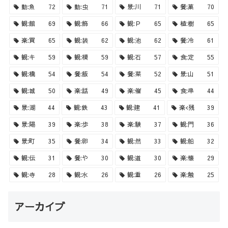
動:魚
72
動:虫
71
景:川
71
餐:菓
70
観:館
69
観:飾
66
観:Ｐ
65
植:樹
65
楽:買
65
観:装
62
観:池
62
餐:冷
61
観:キ
59
観:模
59
観:石
57
食:定
55
観:橋
54
餐:飯
54
餐:菜
52
景:山
51
観:城
50
楽:話
49
楽:催
45
食:串
44
景:湖
44
観:鉄
43
観:建
41
楽<残
39
景:陽
39
楽:歩
38
楽:験
37
観:門
36
景:町
35
餐:卵
34
観:然
33
観:船
32
観:伝
31
餐:や
30
観:道
30
楽:懐
29
観:寺
28
観:水
26
観:重
26
楽:触
25
アーカイブ