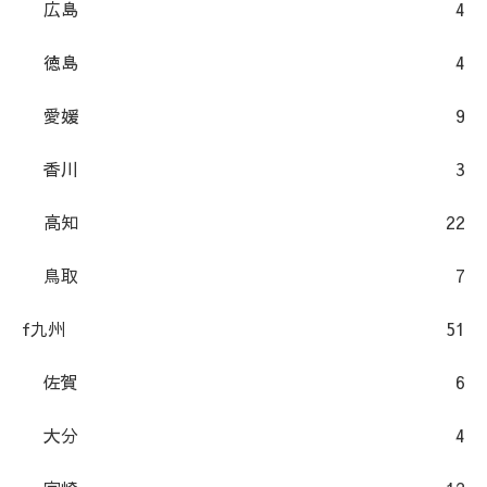
広島
4
徳島
4
愛媛
9
香川
3
高知
22
鳥取
7
f九州
51
佐賀
6
大分
4