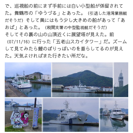
で、巡視船の前にまず手前には白い小型船が係留されて
た。舞鶴市の「ゆうづる」とあった。
（引退した港湾業務艇
そして奥にはもう少し大きめの船があって「あ
だそうだ）
おば」とあった。
（税関支署の中型監視艇だそうだ）
そしてその裏の山の山頂近くに展望塔が見えた。前
に行った「五老山スカイタワー」だ。ズーム
（07/11/16）
して見てみたら鯉のぼりっぽいのを垂らしてるのが見え
た。天気よければまた行きたい所だな。