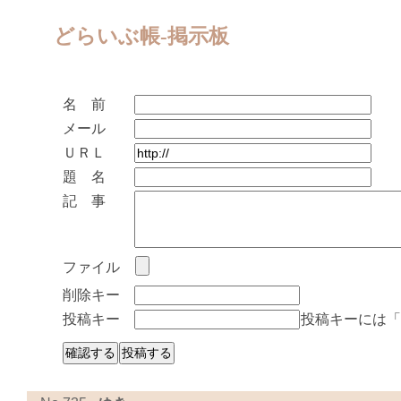
どらいぶ帳-掲示板
名 前
メール
ＵＲＬ
題 名
記 事
ファイル
削除キー
投稿キー
投稿キーには「