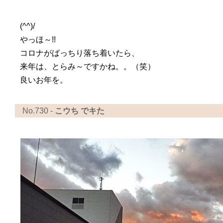
(^^)/
やっほ～!!
コロナがばっちり落ち着いたら、
来年は、とらみ～ですかね。。（笑）
良いお年を。
No.730 -
こウち でキた