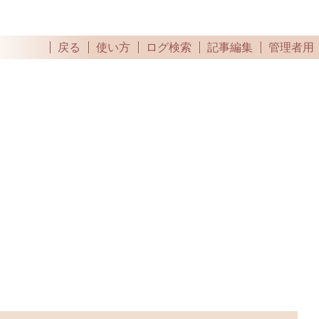
戻る
使い方
ログ検索
記事編集
管理者用