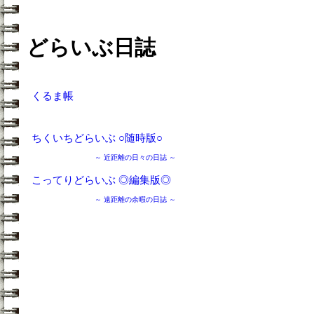
どらいぶ日誌
くるま帳
ちくいちどらいぶ
○
随時版
○
～ 近距離の日々の日誌 ～
こってりどらいぶ
◎
編集版
◎
～ 遠距離の余暇の日誌 ～